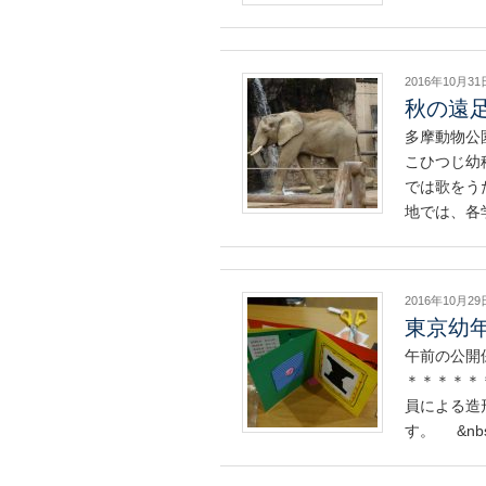
2016年10月31
秋の遠足
多摩動物公
こひつじ幼
では歌をう
地では、各
2016年10月29
東京幼
午前の公開
＊＊＊＊＊
員による造
す。 &nb