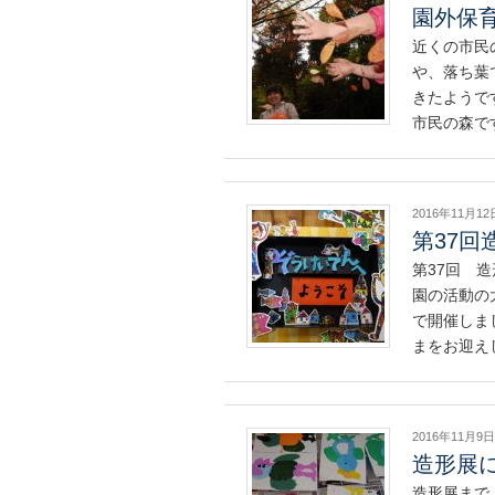
園外保育
近くの市民
や、落ち葉
きたようで
市民の森で
2016年11月12
第37回
第37回 
園の活動の
で開催しま
まをお迎え
2016年11月9日
造形展
造形展まで