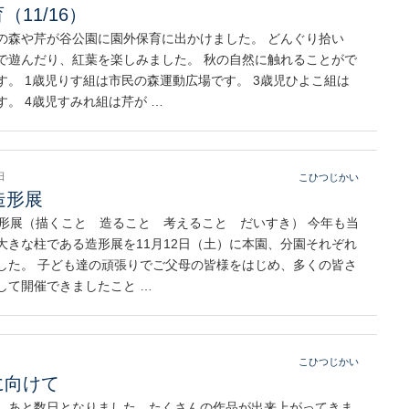
（11/16）
の森や芹が谷公園に園外保育に出かけました。 どんぐり拾い
で遊んだり、紅葉を楽しみました。 秋の自然に触れることがで
す。 1歳児りす組は市民の森運動広場です。 3歳児ひよこ組は
す。 4歳児すみれ組は芹が …
日
こひつじかい
造形展
造形展（描くこと 造ること 考えること だいすき） 今年も当
大きな柱である造形展を11月12日（土）に本園、分園それぞれ
した。 子ども達の頑張りでご父母の皆様をはじめ、多くの皆さ
して開催できましたこと …
こひつじかい
に向けて
、あと数日となりました。たくさんの作品が出来上がってきま