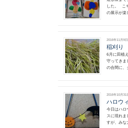
した。 こ
の展示が楽
2016年11月9日
稲刈り
6月に田植
守ってきま
の合間に、
2016年10月31
ハロウ
今日はハロ
スに現れま
すが、みな