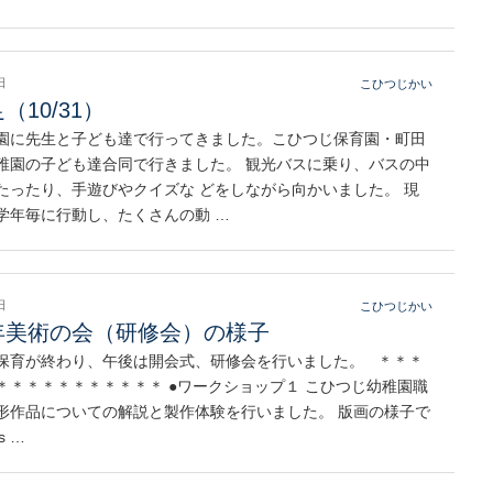
日
こひつじかい
（10/31）
園に先生と子ども達で行ってきました。こひつじ保育園・町田
稚園の子ども達合同で行きました。 観光バスに乗り、バスの中
たったり、手遊びやクイズな どをしながら向かいました。 現
学年毎に行動し、たくさんの動 …
日
こひつじかい
年美術の会（研修会）の様子
保育が終わり、午後は開会式、研修会を行いました。 ＊＊＊
＊＊＊＊＊＊＊＊＊＊＊ ●ワークショップ１ こひつじ幼稚園職
形作品についての解説と製作体験を行いました。 版画の様子で
s …