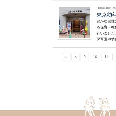
2016年10月29
東京幼
豊かな感性
る保育・教
行いました
保育園や幼
«
<
9
10
11