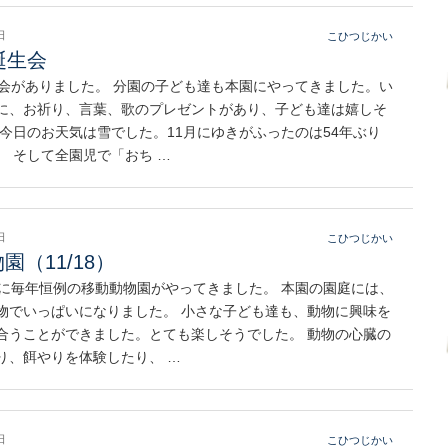
日
こひつじかい
誕生会
生会がありました。 分園の子ども達も本園にやってきました。い
に、お祈り、言葉、歌のプレゼントがあり、子ども達は嬉しそ
 今日のお天気は雪でした。11月にゆきがふったのは54年ぶり
。 そして全園児で「おち …
日
こひつじかい
園（11/18）
日に毎年恒例の移動動物園がやってきました。 本園の園庭には、
物でいっぱいになりました。 小さな子ども達も、動物に興味を
合うことができました。とても楽しそうでした。 動物の心臓の
り、餌やりを体験したり、 …
日
こひつじかい