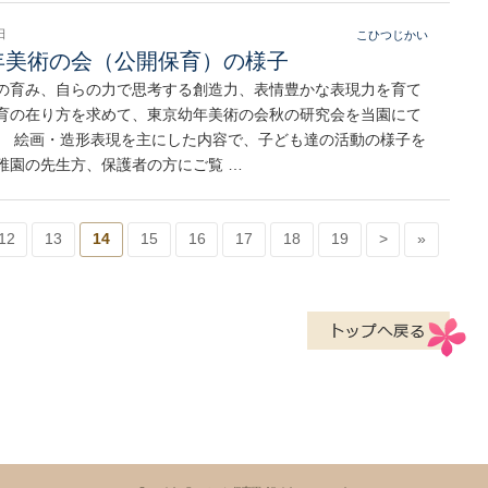
日
こひつじかい
年美術の会（公開保育）の様子
の育み、自らの力で思考する創造力、表情豊かな表現力を育て
育の在り方を求めて、東京幼年美術の会秋の研究会を当園にて
。 絵画・造形表現を主にした内容で、子ども達の活動の様子を
稚園の先生方、保護者の方にご覧 …
12
13
14
15
16
17
18
19
>
»