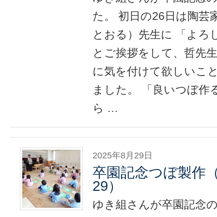
た。 初日の26日は陶
とおる）先生に 「よろ
とご挨拶をして、哲先生
に気を付けて欲しいこ
ました。 「良いつぼ作
ら …
2025年8月29日
卒園記念つぼ製作（20
29）
ゆき組さんが卒園記念