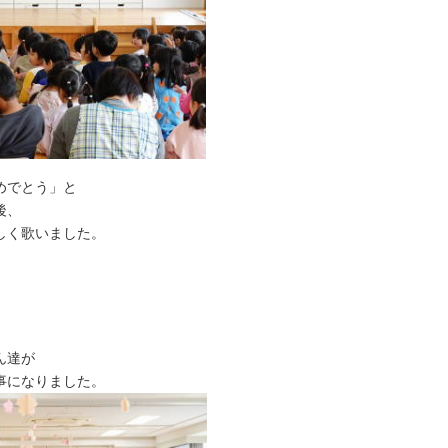
めでとう」と
後、
しく歌いました。
ん達が
事になりました。